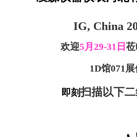
IG, China 2
欢迎
5
月
29-31
日
莅
1D
馆
071
展
扫描以下二
即刻