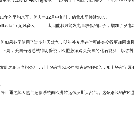
主管Natasha Fielding表示，与过去两年相比，欧洲今年可能不得不
年的平均水平。但去年12月中旬时，储量水平接近90%。
flaute”（无风多云）——太阳能和风能发电量较低的日子，增加了发电
但如果冬季使用了过多的天然气，明年补充库存时可能会变得更加困难
周，美国当选总统特朗普说，欧盟必须购买美国的化石能源，以弥补
展尽职调查指令》，让卡塔尔能源公司损失5%的收入，那卡塔尔宁愿
。
起停止通过其天然气运输系统向欧洲转运俄罗斯天然气，这条路线约占欧