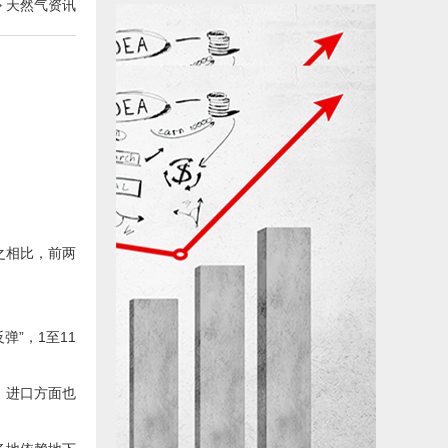
>
天然气资讯
与之相比，前两
弹”，1至11
）进口方面也