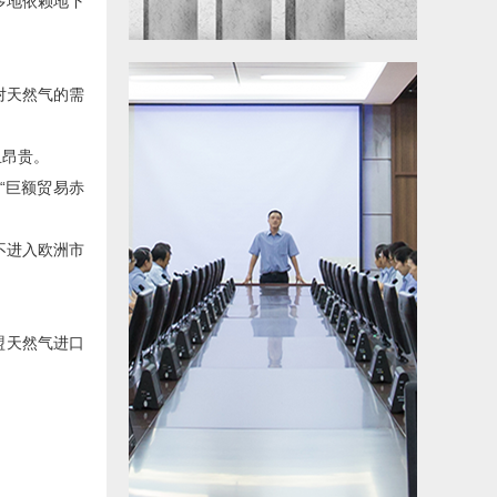
更多地依赖地下
对天然气的需
且昂贵。
“巨额贸易赤
不进入欧洲市
盟天然气进口